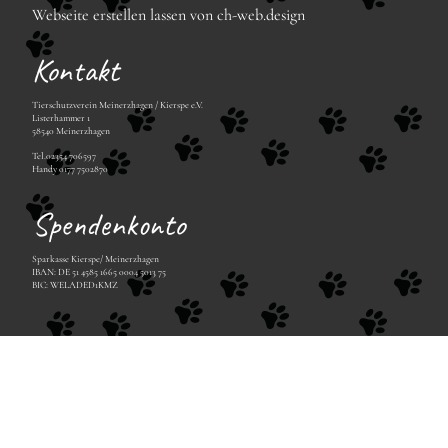
Webseite erstellen lassen von ch-web.design
Kontakt
Tierschutzverein Meinerzhagen / Kierspe e.V.
Listerhammer 1
58540 Meinerzhagen
Tel.02354 706597
Handy 0177 7502870
Spendenkonto
Sparkasse Kierspe/ Meinerzhagen
IBAN: DE 51 4585 1665 0004 5013 75
BIC: WELADED1KMZ