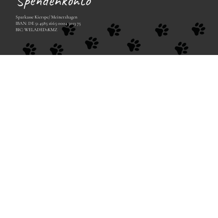
Spendenkonto
Sparkasse Kierspe/ Meinerzhagen
IBAN: DE 51 4585 1665 0004 5013 75
BIC: WELADED1KMZ