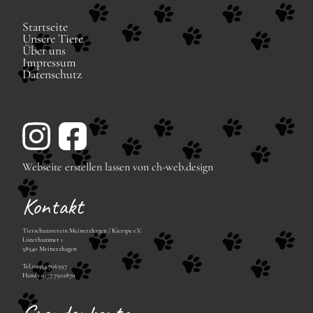
Navigation
Startseite
überspringen
Unsere Tiere
Über uns
Impressum
Datenschutz
Webseite erstellen lassen von ch-web.design
Kontakt
Tierschutzverein Meinerzhagen / Kierspe e.V.
Listerhammer 1
58540 Meinerzhagen
Tel.02354 706597
Handy 0177 7502870