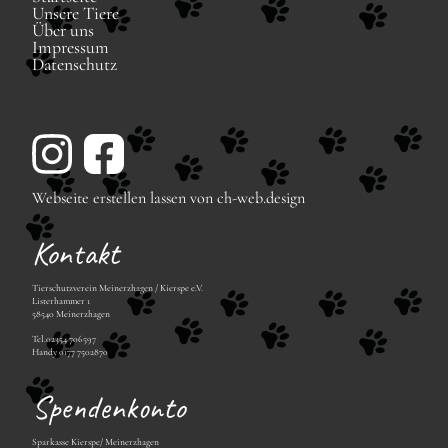
überspringen
Unsere Tiere
Über uns
Impressum
Datenschutz
Webseite erstellen lassen von ch-web.design
Kontakt
Tierschutzverein Meinerzhagen / Kierspe e.V.
Listerhammer 1
58540 Meinerzhagen
Tel.02354 706597
Handy 0177 7502870
Spendenkonto
Sparkasse Kierspe/ Meinerzhagen